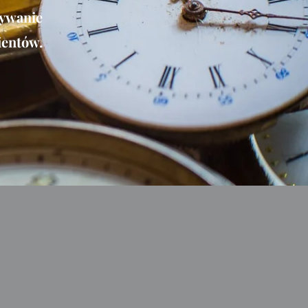
nywanie
ientów.