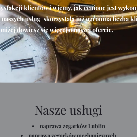
tysfakcji klientów i wiemy, jak cenione jest wyko
Z naszych usług skorzystała już ogromna liczba kl
oniżej dowiesz się więcej o naszej ofercie.
Nasze usługi
naprawa zegarków Lublin
naprawa zegarków mechanicznych