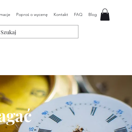
rmacje
Poproś o wycenę
Kontakt
FAQ
Blog
magać