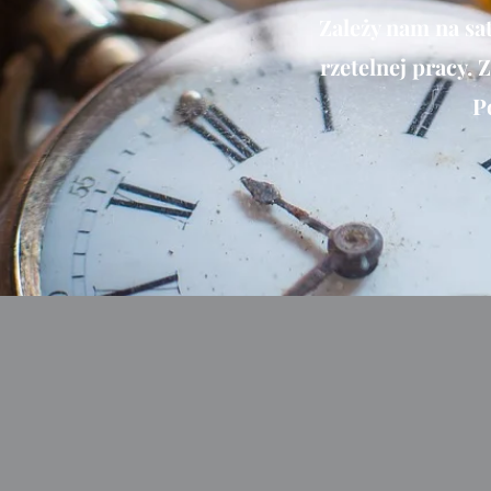
Zależy nam na sa
rzetelnej pracy. 
P