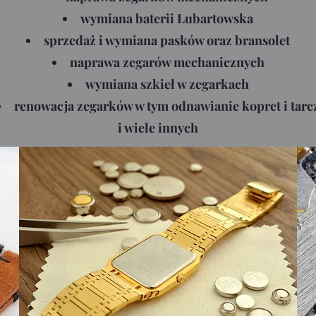
wymiana baterii Lubartowska
sprzedaż i wymiana pasków oraz bransolet
naprawa zegarów mechanicznych
wymiana szkieł w zegarkach
renowacja zegarków w tym odnawianie kopret i tarc
i wiele innych