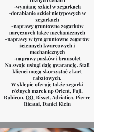
-wymianę szkieł w zegarkach
-dorabianie szkieł nietypowych w
zegarkach
-naprawy gruntowne zegarków
naręcznych także mechanicznych
-naprawy w tym gruntowne zegarów
ściennych kwarcowych i
mechanicznych
-naprawy pasków i bransolet
Na swoje usługi daję gwarancję. Stali
klienci mogą skorzystać z kart
rabatowych.
W sklepie oferuję także zegarki
różnych marek np Orient, Fuji,
Rubicon, QQ, Bisset, Adriatica, Pierre
Ricaud, Daniel Klein