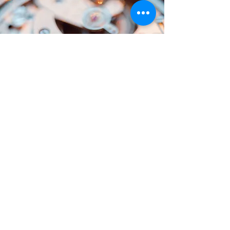
TIME SERWIS ZEGARMISTRZ
time.lux@o2.pl
©2024 wykonanie TIME SERWIS ZEGARMISTRZ.
Stworzono przy pomocy Wix.com