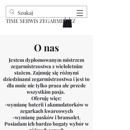
TIME SERWIS ZEGARMISTRZ
O nas
Jestem dyplomowanym mistrzem
zegarmistrzostwa z wieloletnim
stażem. Zajmuję się różnymi
dziedzinami zegarmistrzostwa i jest to
dla mnie nie tylko praca ale przede
wszystkim pasja.
Oferuję więc:
-wymianę baterii i akumulatorków w
zegarkach kwarcowych
-wymianę pasków i bransolet.
Posiadam ich bardzo bogaty wybór w
różnych cenach